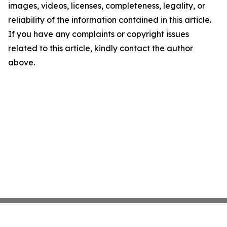
images, videos, licenses, completeness, legality, or
reliability of the information contained in this article.
If you have any complaints or copyright issues
related to this article, kindly contact the author
above.