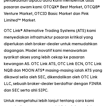
pendedahan dipacu data kami membentuk asas
pasaran awam kami: OTCQX® Best Market, OTCQB®
Venture Market, OTCID Basic Market dan Pink
Limited™ Market.
OTC Link® Alternative Trading Systems (ATS) kami
menyediakan infrastruktur pasaran kritikal yang
diperlukan oleh broker-dealer untuk memudahkan
dagangan. Model inovatif kami menawarkan
syarikat akses yang lebih cekap ke pasaran
kewangan AS. OTC Link ATS, OTC Link ECN, OTC Link
NQB dan MOON ATS® masing-masing ialah ATS yang
dikawal selia oleh SEC, dikendalikan oleh OTC Link
LLC, sebuah broker-dealer berdaftar dengan FINRA
dan SEC serta ahli SIPC.
Untuk mengetahui lebih lanjut tentang cara kami