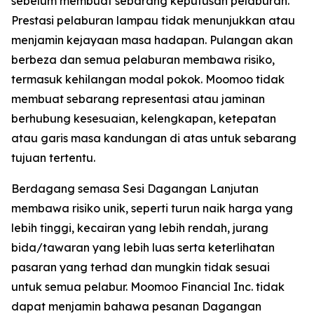
sebelum membuat sebarang keputusan pelaburan.
Prestasi pelaburan lampau tidak menunjukkan atau
menjamin kejayaan masa hadapan. Pulangan akan
berbeza dan semua pelaburan membawa risiko,
termasuk kehilangan modal pokok. Moomoo tidak
membuat sebarang representasi atau jaminan
berhubung kesesuaian, kelengkapan, ketepatan
atau garis masa kandungan di atas untuk sebarang
tujuan tertentu.
Berdagang semasa Sesi Dagangan Lanjutan
membawa risiko unik, seperti turun naik harga yang
lebih tinggi, kecairan yang lebih rendah, jurang
bida/tawaran yang lebih luas serta keterlihatan
pasaran yang terhad dan mungkin tidak sesuai
untuk semua pelabur. Moomoo Financial Inc. tidak
dapat menjamin bahawa pesanan Dagangan