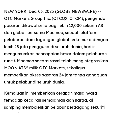
NEW YORK, Dec. 03, 2025 (GLOBE NEWSWIRE) --
OTC Markets Group Inc. (OTCQX: OTCM), pengendali
pasaran dikawal selia bagi lebih 12,000 sekuriti AS
dan global, bersama Moomoo, sebuah platform
pelaburan dan dagangan global terkemuka dengan
lebih 28 juta pengguna di seluruh dunia, hari ini
mengumumkan pencapaian besar dalam pelaburan
runcit. Moomoo secara rasmi telah mengintegrasikan
MOON ATS® milik OTC Markets, sekaligus
memberikan akses pasaran 24 jam tanpa gangguan
untuk pelabur di seluruh dunia.
Kemajuan ini memberikan cerapan masa nyata
terhadap kecairan semalaman dan harga, di
samping membolehkan pelabur berdagang sekuriti